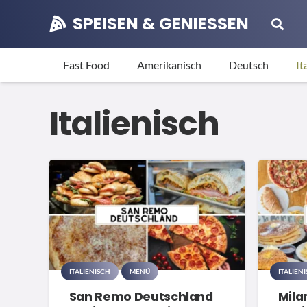
SPEISEN & GENIESSEN
Fast Food
Amerikanisch
Deutsch
It
Italienisch
ITALIENISCH
MENÜ
ITALIEN
San Remo Deutschland
Mila