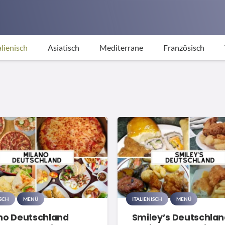
alienisch
Asiatisch
Mediterrane
Französisch
ISCH
MENÜ
ITALIENISCH
MENÜ
no Deutschland
Smiley’s Deutschla