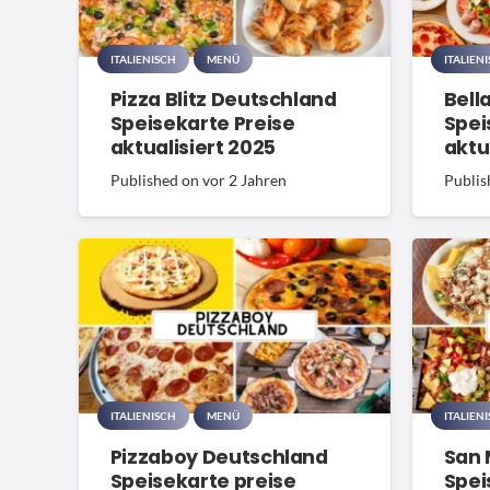
ITALIENISCH
MENÜ
ITALIEN
Pizza Blitz Deutschland
Bell
Speisekarte Preise
Spei
aktualisiert 2025
aktu
Published on
vor 2 Jahren
Publis
ITALIENISCH
MENÜ
ITALIEN
Pizzaboy Deutschland
San 
Speisekarte preise
Spei