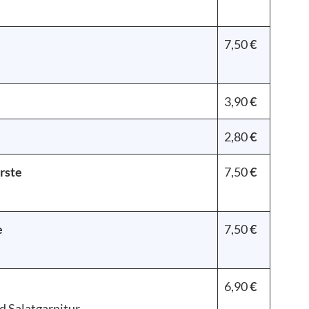
7,50
€
3,90
€
2,80
€
rste
7,50
€
e
7,50
€
6,90
€
d Salatgarnitur