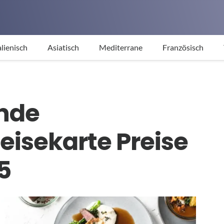
alienisch
Asiatisch
Mediterrane
Französisch
inde
eisekarte Preise
5