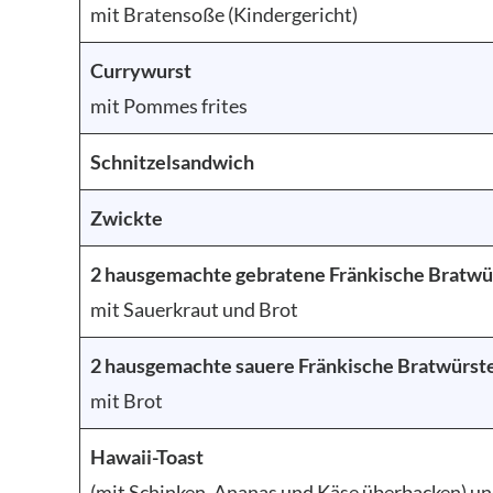
mit Bratensoße (Kindergericht)
Currywurst
mit Pommes frites
Schnitzelsandwich
Zwickte
2 hausgemachte gebratene Fränkische Bratwü
mit Sauerkraut und Brot
2 hausgemachte sauere Fränkische Bratwürst
mit Brot
Hawaii-Toast
(mit Schinken, Ananas und Käse überbacken) un