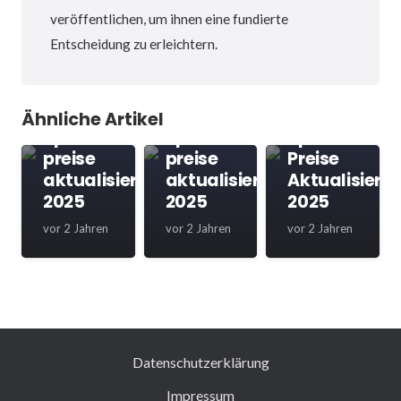
veröffentlichen, um ihnen eine fundierte
FAST
FOOD
ITALIENISCH
Entscheidung zu erleichtern.
MENÜ
MENÜ
MENÜ
Starbucks
Hotel Heinz
San Remo
Deutschland
Deutschland
Deutschlan
Ähnliche Artikel
Speisekarte
Speisekarte
Speisekarte
preise
preise
Preise
aktualisiert
aktualisiert
Aktualisiert
2025
2025
2025
vor 2 Jahren
vor 2 Jahren
vor 2 Jahren
Datenschutzerklärung
Impressum