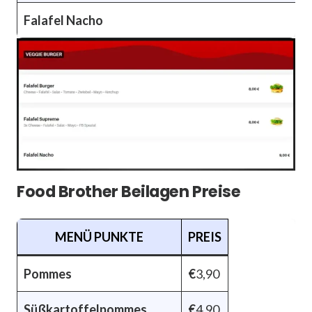
Falafel Nacho
Food Brother Beilagen Preise
MENÜ PUNKTE
PREIS
Pommes
€
3,90
Süßkartoffelpommes
€
4,90