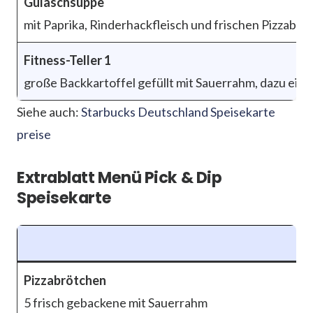
Gulaschsuppe
mit Paprika, Rinderhackfleisch und frischen Pizzabrö
Fitness-Teller 1
große Backkartoffel gefüllt mit Sauerrahm, dazu ein B
Siehe auch:
Starbucks Deutschland Speisekarte
preise
Extrablatt Menü Pick & Dip
Speisekarte
M
Pizzabrötchen
5 frisch gebackene mit Sauerrahm