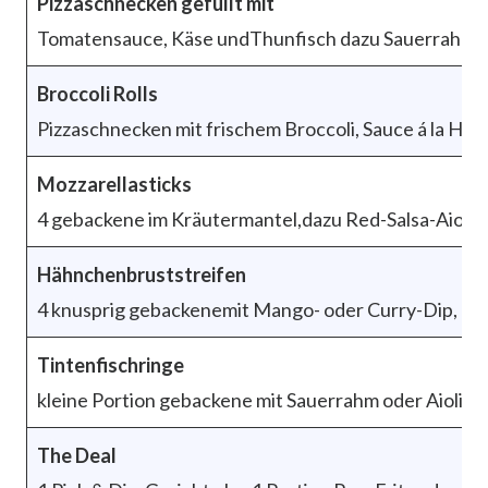
Pizzaschnecken gefüllt mit
Tomatensauce, Käse undThunfisch dazu Sauerrahm
Broccoli Rolls
Pizzaschnecken mit frischem Broccoli, Sauce á la Ho
Mozzarellasticks
4 gebackene im Kräutermantel,dazu Red-Salsa-Aioli 
Hähnchenbruststreifen
4 knusprig gebackenemit Mango- oder Curry-Dip, da
Tintenfischringe
kleine Portion gebackene mit Sauerrahm oder Aioli, d
The Deal