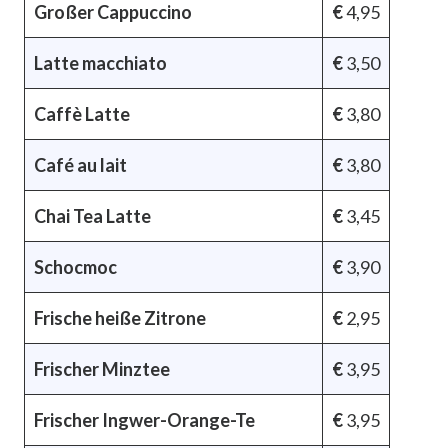
Großer Cappuccino
€
4,95
Latte macchiato
€
3,50
Caffè Latte
€
3,80
Café au lait
€
3,80
Chai Tea Latte
€
3,45
Schocmoc
€
3,90
Frische heiße Zitrone
€
2,95
Frischer Minztee
€
3,95
Frischer Ingwer-Orange-Te
€
3,95