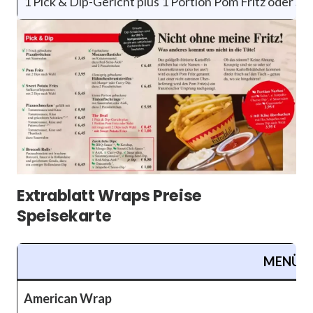
1 Pick & Dip-Gericht plus 1 Portion Pom Fritz oder Sa
Extrablatt Wraps Preise
Speisekarte
MENÜ P
American Wrap